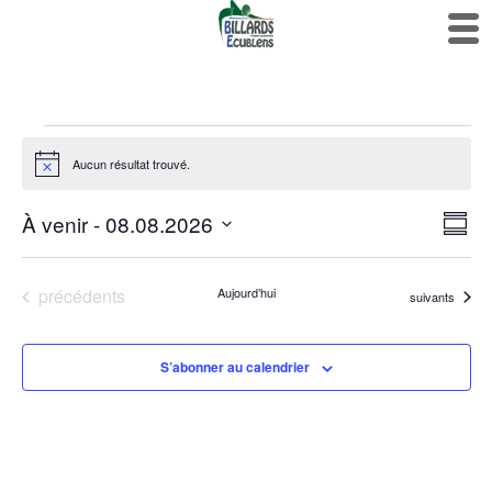
Évènements
Aucun résultat trouvé.
Notice
Nav
Nav
À venir
 - 
08.08.2026
Résum
de
par
Sélectionnez
vu
cons
la
Év
Évènements
précédents
Aujourd’hui
Évènements
suivants
date
S’abonner au calendrier